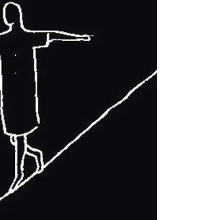
Concurso de Proyectos para una escuela Técnica
(Philipp Holzmann Schule) en Frankfurt, Alemania.
1993 (Ricardo Sargiotti & Peter Diehl)...