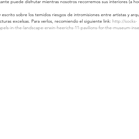
ante puede disfrutar mientras nosotros recorremos sus interiores (a ho
y escrito sobre los temidos riesgos de intromisiones entre artistas y arq
turas excelsas. Para verlos, recomiendo el siguiente link: 
http://socks-
pels-in-the-landscape-erwin-heerichs-11-pavilions-for-the-museum-ins