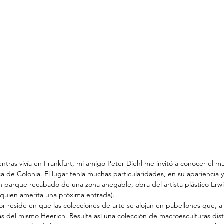
ientras vivía en Frankfurt, mi amigo Peter Diehl me invitó a conocer el m
de Colonia. El lugar tenía muchas particularidades, en su apariencia y
n parque recabado de una zona anegable, obra del artista plástico Erwi
 (quien amerita una próxima entrada).
r reside en que las colecciones de arte se alojan en pabellones que, a 
s del mismo Heerich. Resulta así una colección de macroesculturas dist