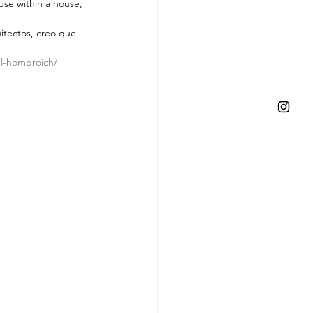
use within a house, 
uitectos, creo que 
el-hombroich/