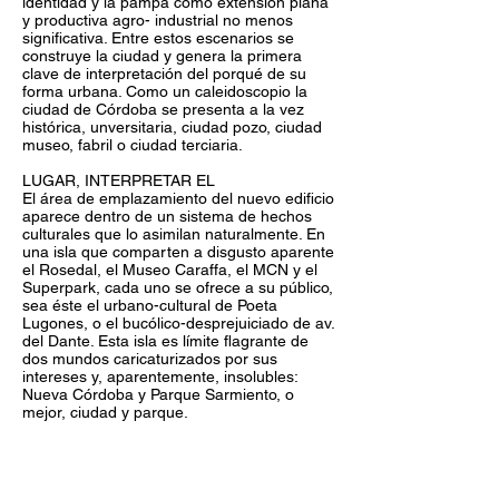
identidad y la pampa como extensión plana
y productiva agro- industrial no menos
significativa. Entre estos escenarios se
construye la ciudad y genera la primera
clave de interpretación del porqué de su
forma urbana. Como un caleidoscopio la
ciudad de Córdoba se presenta a la vez
histórica, unversitaria, ciudad pozo, ciudad
museo, fabril o ciudad terciaria.
LUGAR, INTERPRETAR EL
El área de emplazamiento del nuevo edificio
aparece dentro de un sistema de hechos
culturales que lo asimilan naturalmente. En
una isla que comparten a disgusto aparente
el Rosedal, el Museo Caraffa, el MCN y el
Superpark, cada uno se ofrece a su público,
sea éste el urbano-cultural de Poeta
Lugones, o el bucólico-desprejuiciado de av.
del Dante. Esta isla es límite flagrante de
dos mundos caricaturizados por sus
intereses y, aparentemente, insolubles:
Nueva Córdoba y Parque Sarmiento, o
mejor, ciudad y parque.