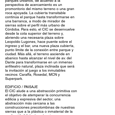
parques urbanos, de acuerdo a la
perspectiva de acercamiento es un
promontorio del mismo terreno o una gran
roca apoyada. La cubierta transitable
continúa el parque hasta transformarse en
una barranca, a modo de mirador de
sierras sobre el perfil más urbano de
Córdoba. Para esto, el CIC se desenvuelve
desde la cota superior del terreno y,
abriendo una necesaria plaza sobre
Leopoldo Lugones, hace puente sobre el
ingreso y el bar, una nueva plaza cubierta,
punto límite de la conexión entre parque y
ciudad. Más allá, el terreno asciende en
abanico hasta alcanzar el nivel de av. del
Dante para transformarse en un inmenso
anfiteatro natural, plaza inclinada que será
la invitación al juego a los inmutables
vecinos: Caraffa, Rosedal, MCN y
Superpark.
EDIFICIO / PAISAJE
El CIC alude a una abstracción primitiva con
el objetivo de atemperar la concurrencia
edilicia y expresiva del sector, una
abstracción más cercana a las
construcciones precolombinas de nuestras
sierras que a la plástica o inmaterial de la