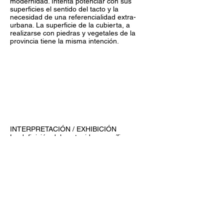
modernidad. Intenta potenciar con sus
superficies el sentido del tacto y la
necesidad de una referencialidad extra-
urbana. La superficie de la cubierta, a
realizarse con piedras y vegetales de la
provincia tiene la misma intención.
INTERPRETACIÓN / EXHIBICIÓN
La definición del contenido específico y su
programa en cuanto área de exhibición
interna se presenta con grados de alta
definición y especificidad. Atravesado el
ingreso se sube una rampa que circunda la
esfera de un i-max, punto de congregación
de funciones de proyección específicas
para visitantes y colegios, con una
tecnológica de gran efectividad. La planta
alta tiene una primera zona destinada a
muestras temporales, apta para