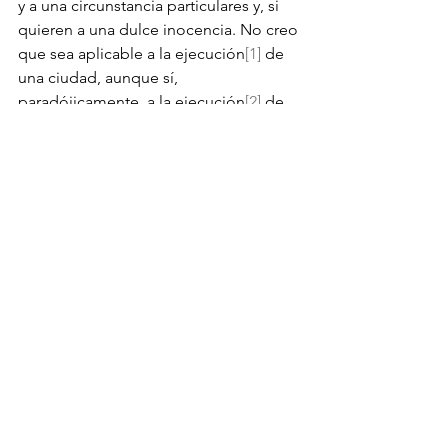
y a una circunstancia particulares y, si 
quieren a una dulce inocencia. No creo 
que sea aplicable a la ejecución
[1]
 de 
una ciudad, aunque sí, 
paradójicamente, a la ejecución
[2]
 de 
una ciudad.
Ricardo Sargiotti
Junio 2005 / 
Abril 2015
[1]
ejecutar
: llevar a cabo una tarea
[2]
ejecutar
: cometer un delito