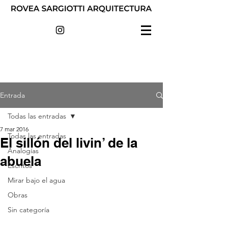
Entrada
Todas las entradas
7 mar 2016
Todas las entradas
El sillón del livin’ de la
Analogías
abuela
Escritos
Mirar bajo el agua
Obras
Sin categoría